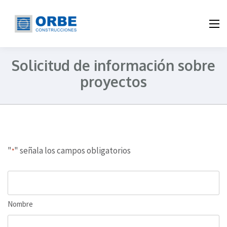
ORBE Construcciones
Constructora de vivienda en Valledupar
Solicitud de información sobre
proyectos
"
" señala los campos obligatorios
*
Nombre
*
Nombre